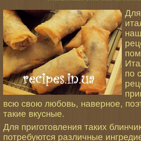
Для
ита
наш
рец
пом
Ита
по 
рец
при
всю свою любовь, наверное, поэ
такие вкусные.
Для приготовления таких блинчи
потребуются различные ингредие